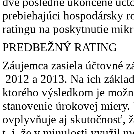
dve posledné ukončené účto
prebiehajúci hospodársky 
ratingu na poskytnutie mik
PREDBEŽNÝ RATING
Záujemca zasiela účtovné z
2012 a 2013. Na ich zákla
ktorého výsledkom je možn
stanovenie úrokovej miery.
ovplyvňuje aj skutočnosť, 
t. j. že v minulosti využil