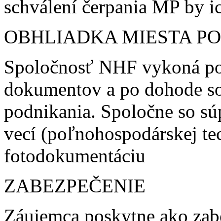
schválení čerpania MP by ic
OBHLIADKA MIESTA P
Spoločnosť NHF vykoná po
dokumentov a po dohode s
podnikania. Spoločne so s
vecí (poľnohospodárskej te
fotodokumentáciu
ZABEZPEČENIE
Záujemca poskytne ako zab