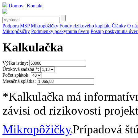
Domov
|
Kontakt
Podpora MSP
Mikropôžičky
Fondy rizikového kapitálu
Články
O ná
Mikropôžičky
Podmienky poskytnutia úveru
Postup poskytnutia úve
Kalkulačka
Výška istiny:
Úroková sadzba
*
:
Počet splátok:
Mesačná splátka:
*
Kalkulačka má informatívn
závisi od rizikovosti projek
Mikropôžičky
Prípadová št