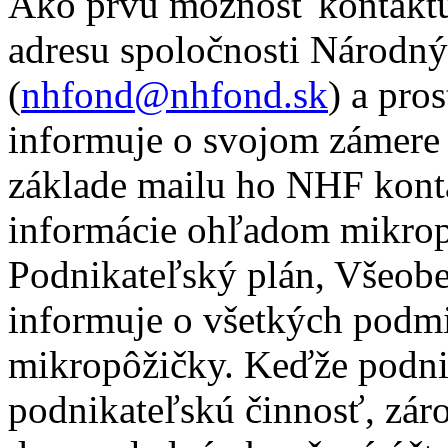
Ako prvú možnosť kontaktu
adresu spoločnosti Národný 
(
nhfond@nhfond.sk
) a pro
informuje o svojom zámere
základe mailu ho NHF konta
informácie ohľadom mikropô
Podnikateľský plán, Všeob
informuje o všetkých podm
mikropôžičky. Keďže podni
podnikateľskú činnosť, zár