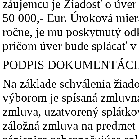
záujemcu je Žiadosť o úver s
50 000,- Eur. Úroková mie
ročne, je mu poskytnutý od
pričom úver bude splácať v
PODPIS DOKUMENTÁCI
Na základe schválenia žia
výborom je spísaná zmluvná
zmluva, uzatvorený splátkov
záložná zmluva na predmet 