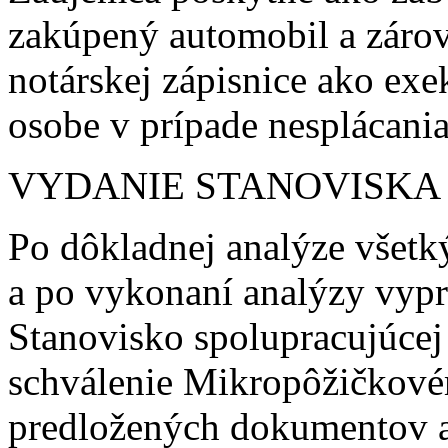
zakúpený automobil a zárov
notárskej zápisnice ako exe
osobe v prípade nesplácani
VYDANIE STANOVISKA
Po dôkladnej analýze všet
a po vykonaní analýzy vyp
Stanovisko spolupracujúcej i
schválenie Mikropôžičkov
predložených dokumentov a