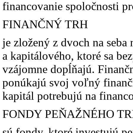
financovanie spoločnosti p
FINANČNÝ TRH
je zložený z dvoch na seba
a kapitálového, ktoré sa be
vzájomne dopĺňajú. Finančný
ponúkajú svoj voľný finančn
kapitál potrebujú na financo
FONDY PEŇAŽNÉHO T
sú fondy, ktoré investujú p