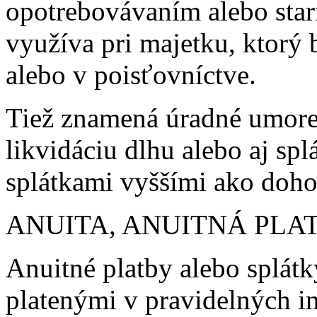
opotrebovávaním alebo star
využíva pri majetku, ktorý
alebo v poisťovníctve.
Tiež znamená úradné umoren
likvidáciu dlhu alebo aj sp
splátkami vyššími ako doho
ANUITA, ANUITNÁ PLA
Anuitné platby alebo splát
platenými v pravidelných in