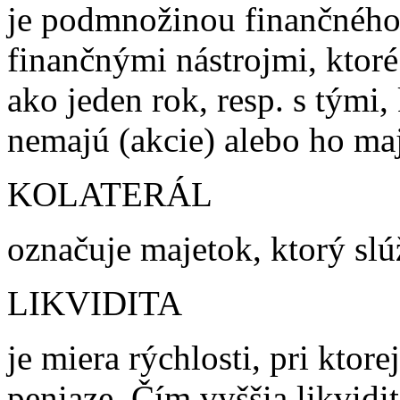
je podmnožinou finančného
finančnými nástrojmi, ktoré
ako jeden rok, resp. s tými,
nemajú (akcie) alebo ho ma
KOLATERÁL
označuje majetok, ktorý sl
LIKVIDITA
je miera rýchlosti, pri kto
peniaze. Čím vyššia likvidi