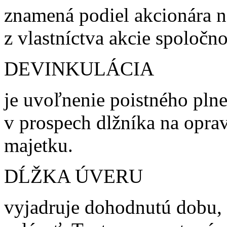
znamená podiel akcionára n
z vlastníctva akcie spoločno
DEVINKULÁCIA
je uvoľnenie poistného plne
v prospech dlžníka na opra
majetku.
DĹŽKA ÚVERU
vyjadruje dohodnutú dobu, v