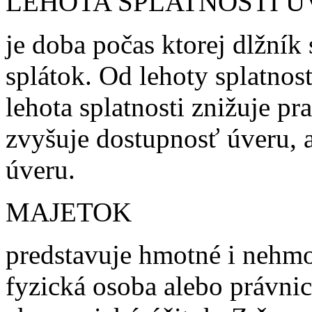
LEHOTA SPLATNOSTI 
je doba počas ktorej dlžník
splátok. Od lehoty splatnost
lehota splatnosti znižuje p
zvyšuje dostupnosť úveru, a
úveru.
MAJETOK
predstavuje hmotné i nehmot
fyzická osoba alebo právnic