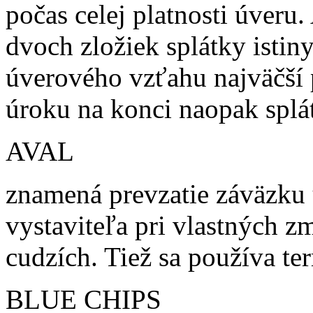
počas celej platnosti úveru.
dvoch zložiek splátky istin
úverového vzťahu najväčší p
úroku na konci naopak splát
AVAL
znamená prevzatie záväzku
vystaviteľa pri vlastných zm
cudzích. Tiež sa používa te
BLUE CHIPS