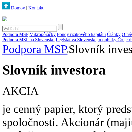
Domov
|
Kontakt
Podpora MSP
Mikropôžičky
Fondy rizikového kapitálu
Články
O ná
Podpora MSP na Slovensku
Legislatíva Slovenskej republiky
Čo je r
Podpora MSP
Slovník inves
Slovník investora
AKCIA
je cenný papier, ktorý pred
spoločnosti. Akcionár (maji