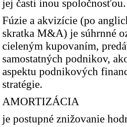
jej časti inou spoločnosťou.
Fúzie a akvizície (po angli
skratka M&A) je súhrnné ozn
cieleným kupovaním, pred
samostatných podnikov, ako
aspektu podnikových finan
stratégie.
AMORTIZÁCIA
je postupné znižovanie hod