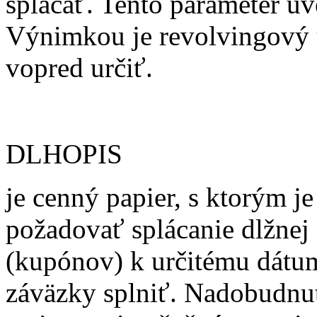
splácať. Tento parameter úv
Výnimkou je revolvingový 
vopred určiť.
DLHOPIS
je cenný papier, s ktorým j
požadovať splácanie dlžnej
(kupónov) k určitému dátum
záväzky splniť. Nadobudnut